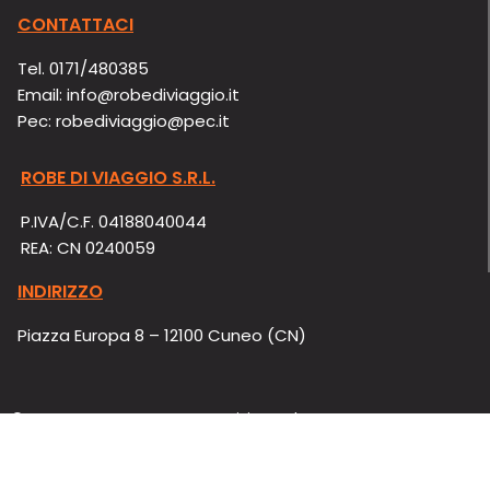
BILI
ITALIA
CONTATTACI
Tel.
0171/480385
Email:
info@robediviaggio.it
Pec:
robediviaggio@pec.it
ROBE DI VIAGGIO S.R.L.
P.IVA/C.F. 04188040044
REA: CN 0240059
INDIRIZZO
Piazza Europa 8 – 12100 Cuneo (CN)
© ROBE DI VIAGGIO S.R.L. – Iscrizione al
registro imprese di CUNEO –
Privacy
policy
–
Cookie policy